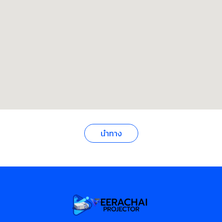
นำทาง